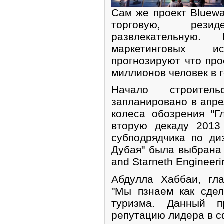
Сам же проект Bluewa
торговую, рези
развлекательную.
маркетинговых ис
прогнозируют что про
миллионов человек в г
Начало строитель
запланировано в апре
колеса обозрения "Г
вторую декаду 2013
субподрядчика по ди
Дубая" была выбрана 
and Starneth Engineeri
Абдулла Хаббаи, гл
"Мы пзнаем как сде
туризма. Данный п
репутацию лидера в с