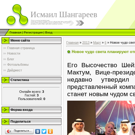
Исмаил Шангареев
Главная
|
Регистрация
|
Вход
Меню сайта
Главная
»
2013
»
Март
»
6
» Новое чудо све
Главная страница
Новое чудо света планируют от
Новости
Блог
Его Высочество Ше
Фотоальбомы
Дайджест
Мактум, Вице-прези
недавно утвердил 
Статистика
представленный компа
Онлайн всего:
3
станет новым чудом с
Гостей:
3
Пользователей:
0
Форма входа
Поделиться
Поделиться…