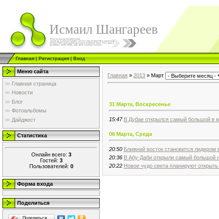
Исмаил Шангареев
Главная
|
Регистрация
|
Вход
Меню сайта
Главная
»
2013
»
Март
Главная страница
Новости
Блог
31 Марта, Воскресенье
Фотоальбомы
15:47
В Дубае открылся самый большой в м
Дайджест
06 Марта, Среда
Статистика
20:50
Ближний восток становится лидером 
Онлайн всего:
3
20:36
В Абу-Даби открыли самый большой н
Гостей:
3
20:22
Новое чудо света планируют открыть
Пользователей:
0
Форма входа
Поделиться
Поделиться…