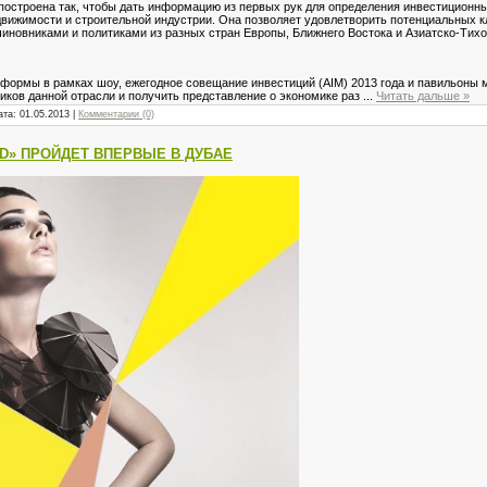
013 построена так, чтобы дать информацию из первых рук для определения инвестицион
вижимости и строительной индустрии. Она позволяет удовлетворить потенциальных к
иновниками и политиками из разных стран Европы, Ближнего Востока и Азиатско-Тихо
атформы в рамках шоу, ежегодное совещание инвестиций (AIM) 2013 года и павильоны
иков данной отрасли и получить представление о экономике раз
...
Читать дальше »
ата:
01.05.2013
|
Комментарии (0)
D» ПРОЙДЕТ ВПЕРВЫЕ В ДУБАЕ