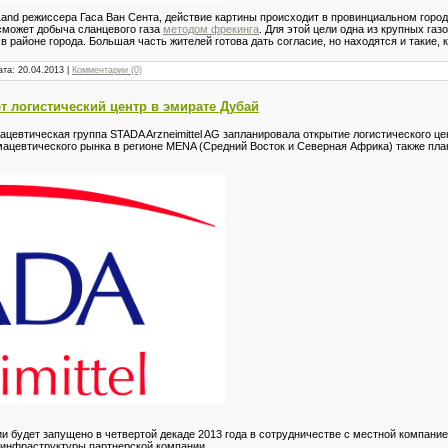
nd режиссера Гаса Ван Сента, действие картины происходит в провинциальном городе
 сможет добыча сланцевого газа
методом фрекинга
. Для этой цели одна из крупных га
в районе города. Большая часть жителей готова дать согласие, но находятся и такие
ата:
20.04.2013
|
Комментарии (0)
т логистический центр в эмирате Дубай
цевтическая группа STADA Arzneimittel AG запланировала открытие логистического це
ацевтического рынка в регионе MENA (Средний Восток и Северная Африка) также пл
и будет запущено в четвертой декаде 2013 года в сотрудничестве с местной компан
инфраструктуры партнерской компании.