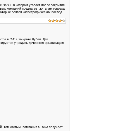
, жизнь в котором угасает после закрытия
зовых компаний предлагает жителям городка
, которые боятся катастрофических послед
...
нтра в ОАЭ, эмирате Дубай. Для
анируется учредить дочернюю организацию
ией. Тем самым, Компания STADA получает