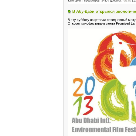
Категория:
| Просмотров: 5485 | Добавил:
forsaid
| Д
В Абу-Даби открылся экологиче
В эту субботу стартовал пятидневный меж
Откроет кинофестиваль лента Promised Lan