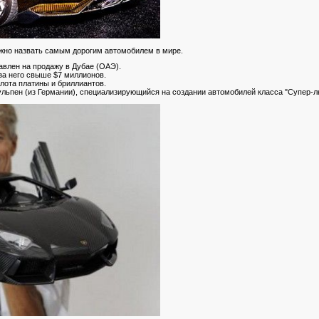
можно назвать самым дорогим автомобилем в мире.
авлен на продажу в Дубае (ОАЭ).
за него свыше $7 миллионов.
олота платины и бриллиантов.
ульпен (из Германии), специализирующийся на создании автомобилей класса "Супер-лю