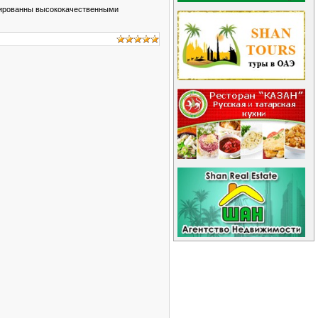
устированны высококачественными