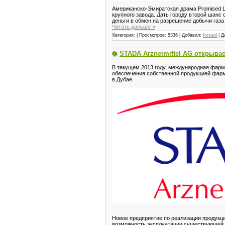
Американско-Эмиратская драма Promised La
крупного завода. Дать городу второй шанс
деньги в обмен на разрешение добычи газа 
Читать дальше »
Категория:
| Просмотров: 5336 | Добавил:
forsaid
| Д
STADA Arzneimittel AG открывае
В текущем 2013 году, международная фарма
обеспечения собственной продукцией фарм
в Дубае.
Новое предприятие по реализации продукци
возможность эксплуатации существующей 