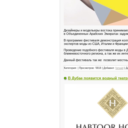
Дизайнеры и модельеры востока принимают
в Объединенных Арабских Эмиратах задум
В программе фестиваля демонстрация колл
экспертов моды из США, Италии и Франции
Проведение подобного фестиваля моды в Д
ближневосточного региона, а так же их инт
Данный фестиваль так же позволит местн
Категория:
| Просмотров: 5818 | Добавил:
forsaid
| Д
В Дубае появится водный театр