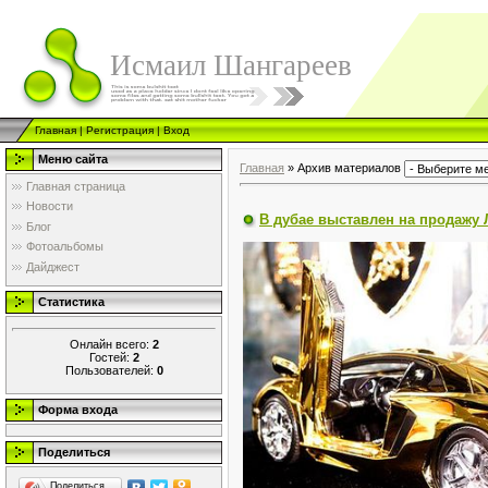
Исмаил Шангареев
Главная
|
Регистрация
|
Вход
Меню сайта
Главная
»
Архив материалов
Главная страница
Новости
В дубае выставлен на продажу 
Блог
Фотоальбомы
Дайджест
Статистика
Онлайн всего:
2
Гостей:
2
Пользователей:
0
Форма входа
Поделиться
Поделиться…