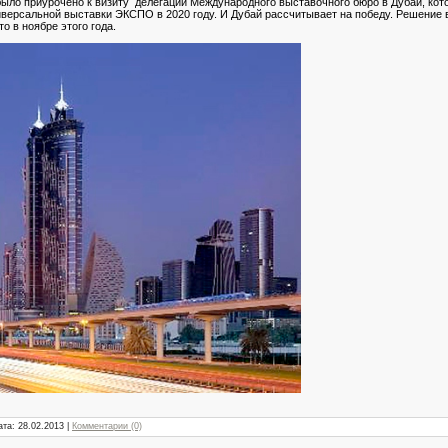
было приурочено к визиту делегации Международного выставочного бюро в Дубай, ко
версальной выставки ЭКСПО в 2020 году. И Дубай рассчитывает на победу. Решение 
о в ноябре этого года.
ата:
28.02.2013
|
Комментарии (0)