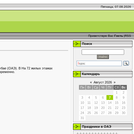
Пятница, 07.08.2026
Приветствую Вас
Гость
|
RSS
Поиск
убае (ОАЭ). В На 72 жилых этажах
временно.
Календарь
«
Август 2026
»
Пн
Вт
Ср
Чт
Пт
Сб
Вс
1
2
3
4
5
6
7
8
9
10
11
12
13
14
15
16
17
18
19
20
21
22
23
24
25
26
27
28
29
30
31
Праздники в ОАЭ