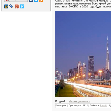
Само открытие отеля JW Marriott Marquis 
ранее заявки на проведение Всемирной уни
выставка ЭКСПО в 2020 году, будет принят
В одной
...
Читать дальше »
Категория:
| Просмотров: 1812 | Добавил:
forsaid
| Д