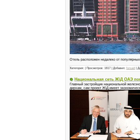
Отель расположен недалеко от популярных 
Категория:
| Просмотров: 1617 | Добавил:
forsaid
| Д
Национальная сеть Ж\Д ОАЭ по
Главный застройщик национальной железно
дирхам, сам проект Ж\Д имеет экономичес