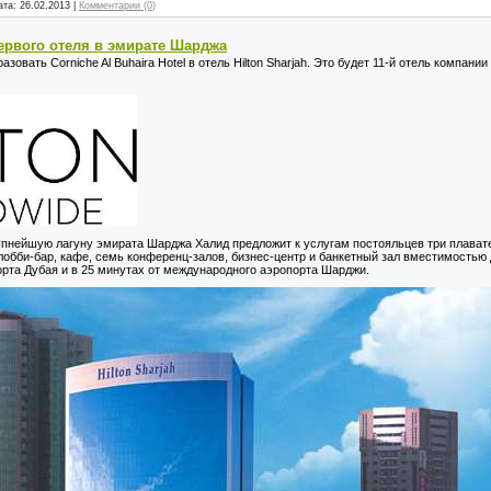
ата:
26.02.2013
|
Комментарии (0)
ервого отеля в эмирате Шарджа
азовать Corniche Al Buhaira Hotel в отель Hilton Sharjah. Это будет 11-й отель компан
крупнейшую лагуну эмирата Шарджа Халид предложит к услугам постояльцев три плават
 лобби-бар, кафе, семь конференц-залов, бизнес-центр и банкетный зал вместимостью д
рта Дубая и в 25 минутах от международного аэропорта Шарджи.