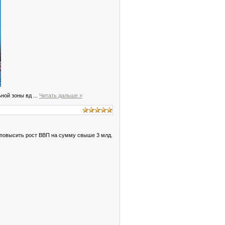
ьной зоны вд
...
Читать дальше »
 повысить рост ВВП на сумму свыше 3 млд.