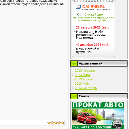
торая осматривает страны, подававшие
в какой стране будет проведена Всемирная
Архив записей
2013 Февраль
2013 Март
2013 Апрель
2013 Май
2013 Сентябрь
Сайты